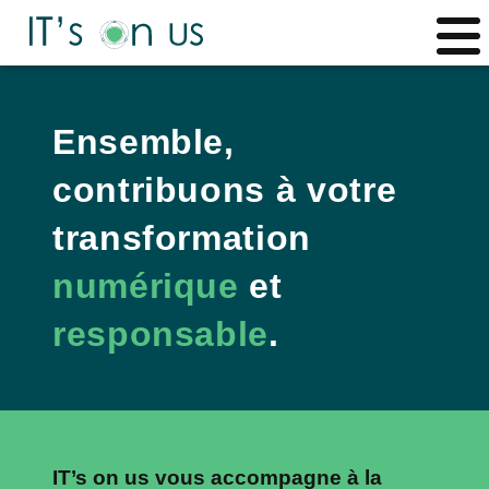
Men
Ensemble,
contribuons à votre
transformation
numérique
et
responsable
.
IT’s on us vous accompagne à la