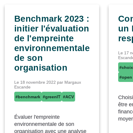
Benchmark 2023 :
Com
initier l'évaluation
un
de l'empreinte
res
environnementale
Le
17 
de son
Escand
organisation
#choix
#open
Le
18 novembre 2022
par Margaux
Escande
#benchmark
#greenIT
#ACV
Chois
être e
financ
Évaluer l'empreinte
moyen
environnementale de son
organisation avec une analyse