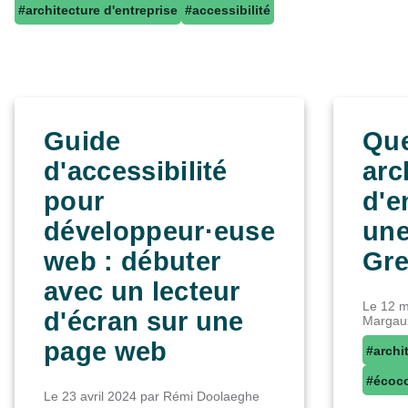
#architecture d'entreprise
#accessibilité
Guide
Que
d'accessibilité
arc
pour
d'e
développeur·euse
un
web : débuter
Gre
avec un lecteur
Le
12 m
d'écran sur une
Margau
page web
#archi
#écoc
Le
23 avril 2024
par Rémi Doolaeghe