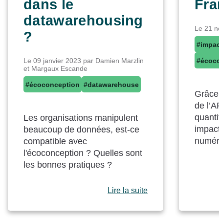
dans le
Fra
datawarehousing
Le
21 
?
#impa
Le
09 janvier 2023
par Damien Marzlin
#écoc
et Margaux Escande
#écoconception
#datawarehouse
Grâce
de l’
quanti
Les organisations manipulent
impac
beaucoup de données, est-ce
numér
compatible avec
l'écoconception ? Quelles sont
les bonnes pratiques ?
Lire la suite